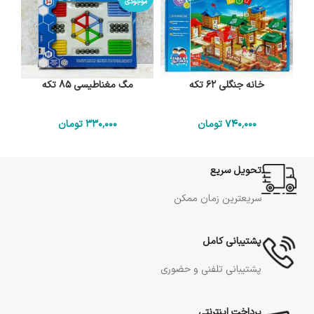
موجودی
خانه جنگلی 62 تکه
مگ مغناطیسی 85 تکه
740٬000
تومان
330٬000
تومان
تحویل سریع
سریعترین زمان ممکن
پشتیبانی کامل
پشتیبانی تلفنی و حضوری
پرداخت اینترنتی