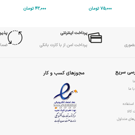
75٬000
تومان
42٬000
تومان
پرداخت اینترنتی
پذیر
حضوری
پرداخت امن از با کارت بانکی
ضمان
سی سریع
مجوزهای کسب و کار
ا
ا ما
استفاده
 کالا
های متداول