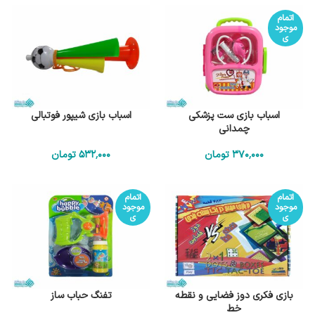
اتمام
موجود
ی
اسباب بازی ست پزشکی
اسباب بازی شیپور فوتبالی
چمدانی
370٬000
تومان
532٬000
تومان
اتمام
اتمام
موجود
موجود
ی
ی
بازی فکری دوز فضایی و نقطه
تفنگ حباب ساز
خط