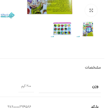
بزرگنمایی تصویر
مشخصات
وزن
200 گرم
بارکد
9780000294586