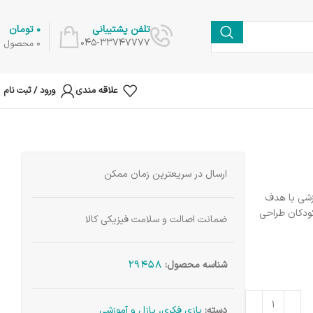
0
تومان
تلفن پشتیبانی
045-33747777
0
محصول
علاقه مندی
ورود / ثبت نام
ارسال در سریعترین زمان ممکن
زشی با هدف
کودکان طراحی
ضمانت اصالت و سلامت فیزیکی کالا
29458
شناسه محصول:
دسته:
بازی فکری، پازل و آموزشی