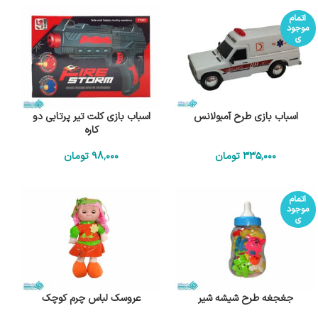
اتمام
موجود
ی
اسباب بازی طرح آمبولانس
اسباب بازی کلت تیر پرتابی دو
کاره
335٬000
تومان
98٬000
تومان
اتمام
موجود
ی
جغجغه طرح شیشه شیر
عروسک لباس چرم کوچک