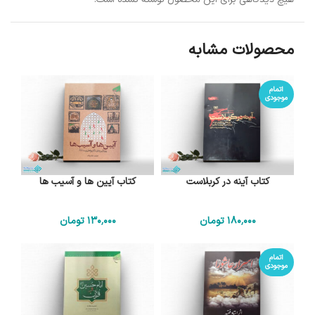
محصولات مشابه
اتمام
موجودی
کتاب آینه در کربلاست
کتاب آیین ها و آسیب ها
180٬000
تومان
130٬000
تومان
اتمام
موجودی