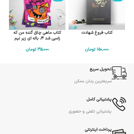
کتاب فروغ شهادت
کتاب ماهی چاق گنده من که
زامبی شد 4، باله ای زیر نیم
باله است
150٬000
تومان
35٬000
تومان
تحویل سریع
سریعترین زمان ممکن
پشتیبانی کامل
پشتیبانی تلفنی و حضوری
پرداخت اینترنتی