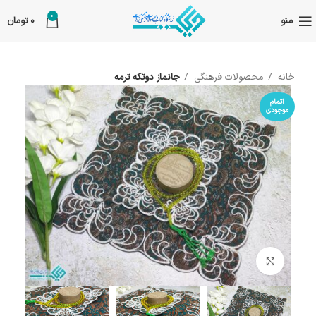
0
منو
0
تومان
خانه
محصولات فرهنگی
جانماز دوتکه ترمه
اتمام
موجودی
بزرگنمایی تصویر