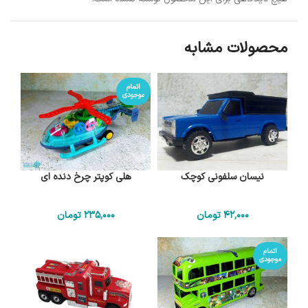
محصولات مشابه
اتمام
موجودی
نیسان سلفونی کوچک
هلی کوپتر چرخ دنده ای
42٬000
تومان
235٬000
تومان
اتمام
موجودی