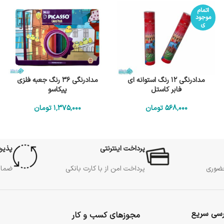
اتمام
موجود
ی
مدادرنگی 12 رنگ استوانه ای
مدادرنگی 36 رنگ جعبه فلزی
فابر کاستل
پیکاسو
568٬000
تومان
1٬375٬000
تومان
پرداخت اینترنتی
پذیر
حضوری
پرداخت امن از با کارت بانکی
ضمان
سی سریع
مجوزهای کسب و کار