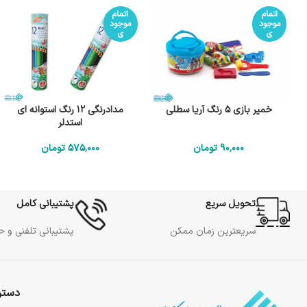
اتمام
اتمام
موجود
موجود
ی
ی
خمیر بازی 5 رنگ آریا سطلی
مدادرنگی 12 رنگ استوانه ای
استدلر
90٬000
تومان
575٬000
تومان
تحویل سریع
پشتیبانی کامل
سریعترین زمان ممکن
پشتیبانی تلفنی و 
دستر