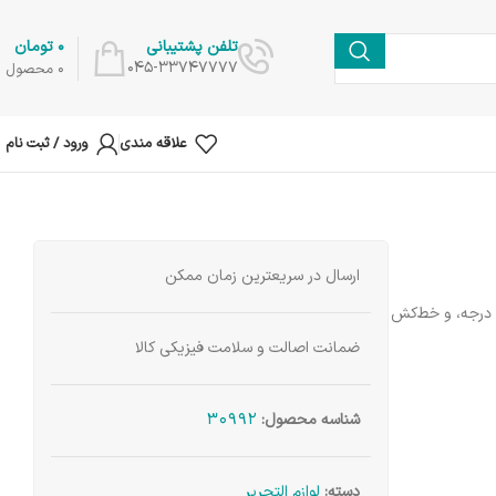
0
تومان
تلفن پشتیبانی
045-33747777
0
محصول
علاقه مندی
ورود / ثبت نام
ارسال در سریعترین زمان ممکن
ست ریاضی ژله ای سی بی اس شامل: نقاله، گونیا 45/90 درجه، گونیا 30/60/90 درجه، و خط‌کش
ضمانت اصالت و سلامت فیزیکی کالا
30992
شناسه محصول:
دسته:
لوازم التحریر