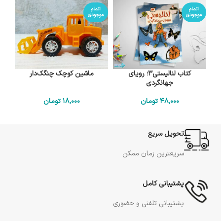
اتمام
اتمام
موجودی
موجودی
کتاب لنالیستی3؛ رویای
ماشین کوچک چنگک‌‌دار
جهانگردی
48٬000
تومان
18٬000
تومان
تحویل سریع
سریعترین زمان ممکن
پشتیبانی کامل
پشتیبانی تلفنی و حضوری