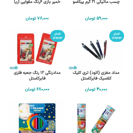
چسب ماتیکی 21 گرم پیکاسو
خمیر بازی 6رنگ مقوایی آریا
59٬000
تومان
78٬000
تومان
اتمام
اتمام
موجودی
موجودی
مداد مغزی (اتود) تری کلیک
مدادرنگی 12 رنگ جعبه فلزی
کلاسیک فابرکاستل
فابرکاستل
40٬000
تومان
680٬000
تومان