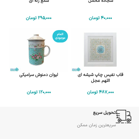
سجاده مخمل
شمع ژله ای
40٬000
تومان
295٬000
تومان
اتمام
موجودی
قاب نفیس چاپ شیشه ای
لیوان دمنوش سرامیکی
اللهم عجل
487٬000
تومان
120٬000
تومان
تحویل سریع
سریعترین زمان ممکن