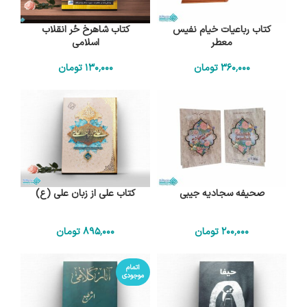
کتاب رباعیات خیام نفیس
کتاب شاهرخ حُر انقلاب
معطر
اسلامی
360٬000
تومان
130٬000
تومان
صحیفه سجادیه جیبی
کتاب علی از زبان علی (ع)
200٬000
تومان
895٬000
تومان
اتمام
موجودی