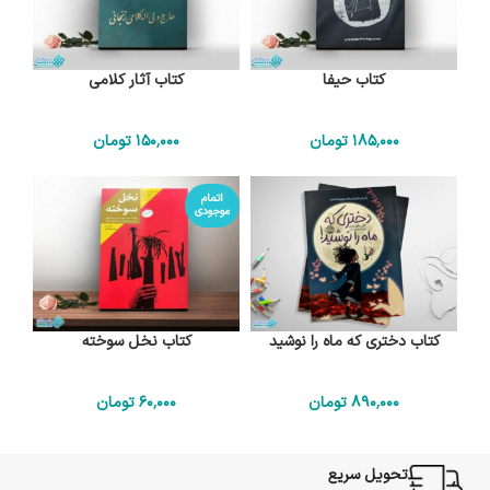
کتاب حیفا
کتاب آثار کلامی
185٬000
تومان
150٬000
تومان
اتمام
موجودی
کتاب دختری که ماه را نوشید
کتاب نخل سوخته
890٬000
تومان
60٬000
تومان
تحویل سریع