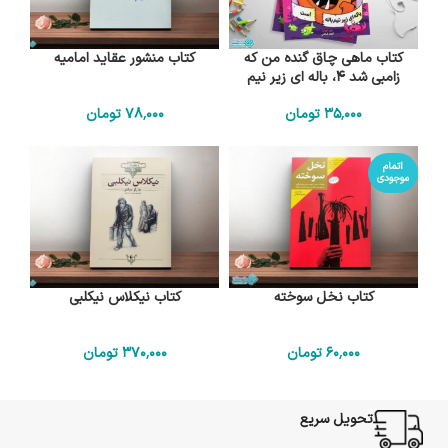
کتاب ماهی چاق گنده من که
کتاب منشور عقاید امامیه
زامبی شد 4، باله ای زیر نیم
باله است
35٬000
تومان
78٬000
تومان
اتمام
موجودی
کتاب نخل سوخته
کتاب نیکلاس نیکلبی
60٬000
تومان
370٬000
تومان
تحویل سریع