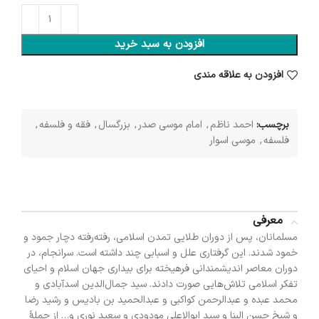
افزودن به سبد خرید
افزودن به علاقه مندی
برچسب:
احمد ناظم
,
امام موسی صدر
,
بزرگسال
,
فقه و فلسفه
,
فلسفه
,
موسی اسوار
معرفی
مسلمانان، پس از دوران طلایی تمدن اسلامی، رفته‌رفته دچار جمود و
خمود شدند. این گرفتاری علل و اسبابی چند داشته است. سرانجام، در
دوران معاصر اندیشمندانی فرهیخته برای بیداری جهان اسلام و احیای
تفکر اسلامی تلاش‌هایی صورت دادند. سید جمال‌الدین اسدآبادی و
محمد عبده و عبدالرحمن کواکبی و عبدالحمید بن بادیس و رشید رضا
و شیخ حسن البنا و سید ابوالاعلی مودودی و سعید نوری و… از جملهٔ