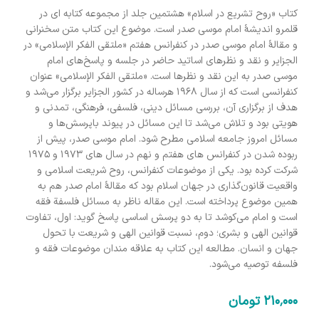
کتاب «روح تشریع در اسلام» هشتمین جلد از مجموعه کتابه ای در
قلمرو اندیشۀ امام موسی صدر است. موضوع این کتاب متن سخنرانی
و مقالۀ امام موسی صدر در کنفرانس هفتم «ملتقی الفکر الإسلامی» در
الجزایر و نقد و نظرهای اساتید حاضر در جلسه و پاسخ‌های امام
موسی صدر به این نقد و نظر‌ها است. «ملتقی الفکر الإسلامی» عنوان
کنفرانسی است که از سال ۱۹۶۸ هرساله در کشور الجزایر برگزار می‌شد و
هدف از برگزاری آن، بررسی مسائل دینی، فلسفی، فرهنگی، تمدنی و
هویتی بود و تلاش می‌شد تا این مسائل در پیوند باپرسش‌ها و
مسائل امروز جامعه اسلامی مطرح شود. امام موسی صدر، پیش از
ربوده شدن در کنفرانس های هفتم و نهم در سال های 1973 و 1975
شرکت کرده بود. یکی از موضوعات کنفرانس، روح شریعت اسلامی و
واقعیت قانون‌گذاری در جهان اسلام بود که مقالۀ امام صدر هم به
همین موضوع پرداخته است. این مقاله ناظر به مسائل فلسفة فقه
است و امام می‌کوشد تا به دو پرسش اساسی پاسخ گوید: اول، تفاوت
قوانین الهی و بشری؛ دوم، نسبت قوانین الهی و شریعت با تحول
جهان و انسان. مطالعه این کتاب به علاقه مندان موضوعات فقه و
فلسفه توصیه می‌شود.
210٬000
تومان