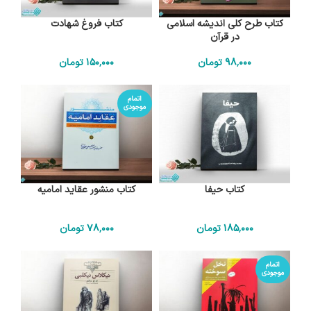
کتاب طرح کلی اندیشه اسلامی
کتاب فروغ شهادت
در قرآن
98٬000
تومان
150٬000
تومان
اتمام
موجودی
کتاب حیفا
کتاب منشور عقاید امامیه
185٬000
تومان
78٬000
تومان
اتمام
موجودی