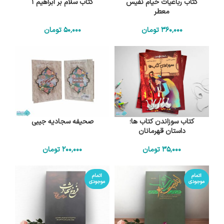
کتاب رباعیات خیام نفیس
کتاب سلام بر ابراهیم 1
معطر
360٬000
تومان
50٬000
تومان
کتاب سوزاندن کتاب ها؛
صحیفه سجادیه جیبی
داستان قهرمانان
35٬000
تومان
200٬000
تومان
اتمام
اتمام
موجودی
موجودی