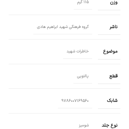
وزن
115 گرم
ناشر
گروه فرهنگی شهید ابراهیم هادی
موضوع
خاطرات شهید
قطع
پالتویی
شابک
9786007169560
نوع جلد
شومیز