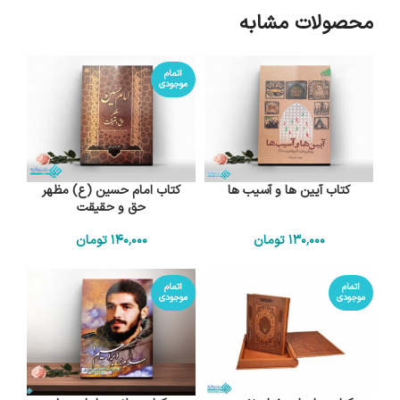
محصولات مشابه
اتمام
موجودی
کتاب آیین ها و آسیب ها
کتاب امام حسین (ع) مظهر
حق و حقیقت
130٬000
تومان
140٬000
تومان
اتمام
اتمام
موجودی
موجودی