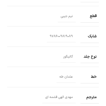
قطع
نیم جیبی
شابک
9786009819089
نوع جلد
گالینگور
خط
عثمان طه
مترجم
مهدی الهی قشمه ای