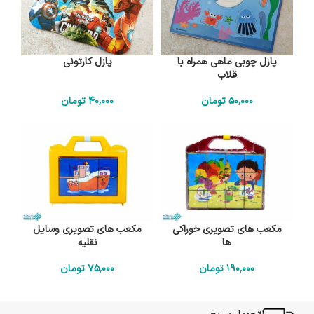
پازل چوبی ماهی همراه با
پازل کارتونی
قلاب
50٬000
تومان
40٬000
تومان
مکعب های تصویری خوراکی
مکعب های تصویری وسایل
ها
نقلیه
190٬000
تومان
75٬000
تومان