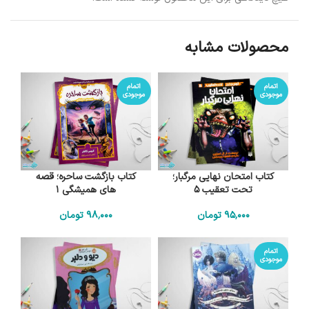
محصولات مشابه
اتمام
اتمام
موجودی
موجودی
کتاب امتحان نهایی مرگبار؛
کتاب بازگشت ساحره؛ قصه
تحت تعقیب 5
های همیشگی 1
95٬000
تومان
98٬000
تومان
اتمام
موجودی