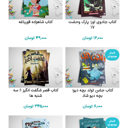
کتاب جادوی اوز؛ پارک وحشت
کتاب شاهزاده قورباغه
17
16٬000
تومان
49٬000
تومان
اتمام
موجودی
کتاب جشن تولد بچه دیو؛
کتاب قصر شگفت انگیز 1؛ سه
بچه دیو شاد
شنبه ها
8٬000
تومان
345٬000
تومان
اتمام
موجودی