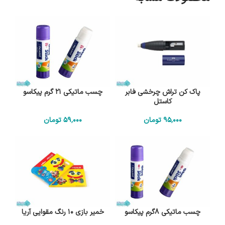
پاک کن تراش چرخشی فابر
چسب ماتیکی 21 گرم پیکاسو
کاستل
95٬000
تومان
59٬000
تومان
چسب ماتیکی 8گرم پیکاسو
خمیر بازی 10 رنگ مقوایی آریا