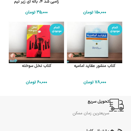
زامبی شد 4، باله ای زیر نیم
باله است
150٬000
تومان
35٬000
تومان
اتمام
اتمام
موجودی
موجودی
کتاب منشور عقاید امامیه
کتاب نخل سوخته
78٬000
تومان
60٬000
تومان
تحویل سریع
سریعترین زمان ممکن