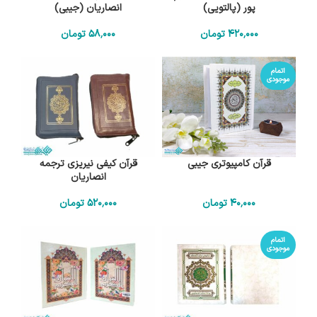
پور (پالتویی)
انصاریان (جیبی)
420٬000
تومان
58٬000
تومان
اتمام
موجودی
قرآن کامپیوتری جیبی
قرآن کیفی نیریزی ترجمه
انصاریان
40٬000
تومان
520٬000
تومان
اتمام
موجودی