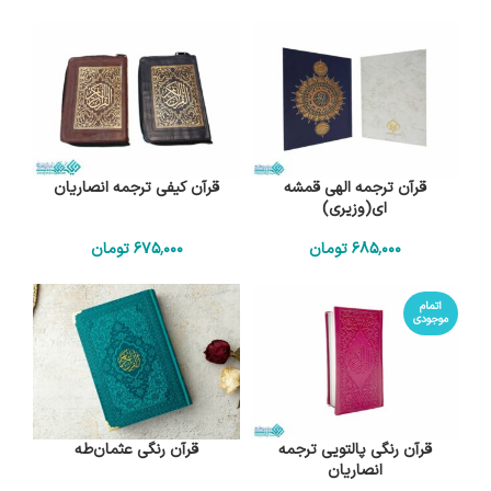
قرآن ترجمه الهی قمشه
قرآن کیفی ترجمه انصاریان
ای(وزیری)
685٬000
تومان
675٬000
تومان
اتمام
موجودی
قرآن رنگی پالتویی ترجمه
قرآن رنگی عثمان‌طه
انصاریان