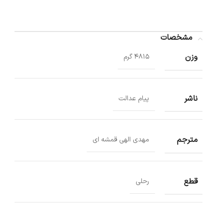
مشخصات
وزن
4815 گرم
ناشر
پیام عدالت
مترجم
مهدی الهی قمشه ای
قطع
رحلی