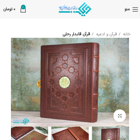
0
منو
0
تومان
خانه
قرآن و ادعیه
قرآن قابدار رحلی
بزرگنمایی تصویر