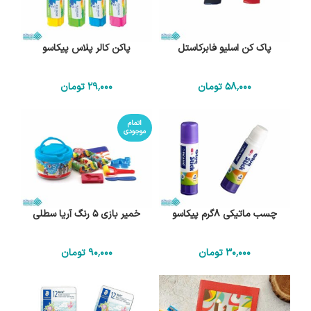
پاک کن اسلیو فابرکاستل
پاکن کالر پلاس پیکاسو
58٬000
تومان
29٬000
تومان
اتمام
موجودی
چسب ماتیکی 8گرم پیکاسو
خمیر بازی 5 رنگ آریا سطلی
30٬000
تومان
90٬000
تومان