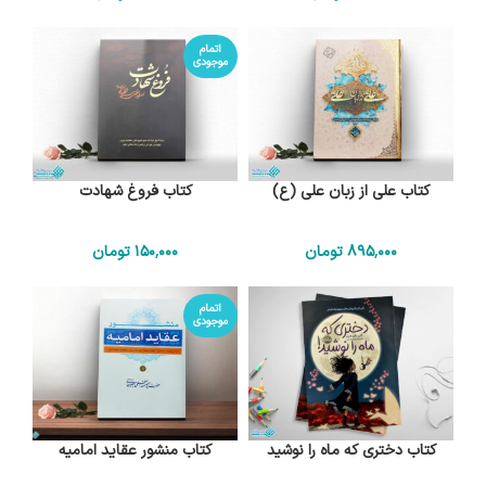
اتمام
موجودی
کتاب علی از زبان علی (ع)
کتاب فروغ شهادت
895٬000
تومان
150٬000
تومان
اتمام
موجودی
کتاب دختری که ماه را نوشید
کتاب منشور عقاید امامیه