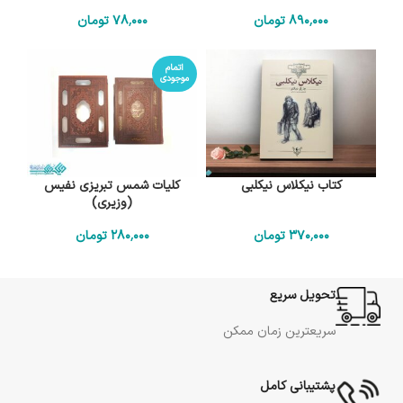
890٬000
تومان
78٬000
تومان
اتمام
موجودی
کتاب نیکلاس نیکلبی
کلیات شمس تبریزی نفیس
(وزیری)
370٬000
تومان
280٬000
تومان
تحویل سریع
سریعترین زمان ممکن
پشتیبانی کامل