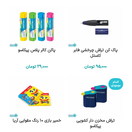
پاک کن تراش چرخشی فابر
پاکن کالر پلاس پیکاسو
کاستل
95٬000
تومان
29٬000
تومان
اتمام
موجودی
تراش مخزن دار کشویی
خمیر بازی 10 رنگ مقوایی آریا
پیکاسو