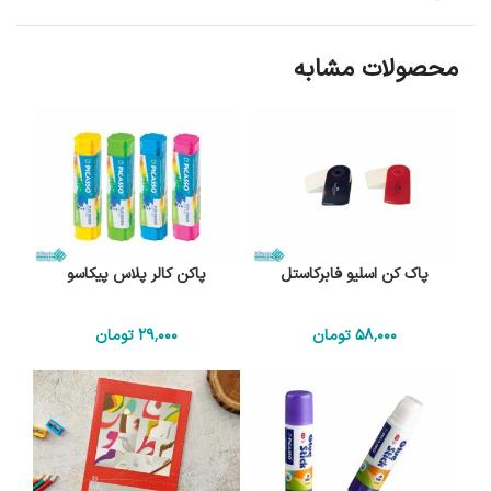
محصولات مشابه
پاک کن اسلیو فابرکاستل
پاکن کالر پلاس پیکاسو
58٬000
تومان
29٬000
تومان