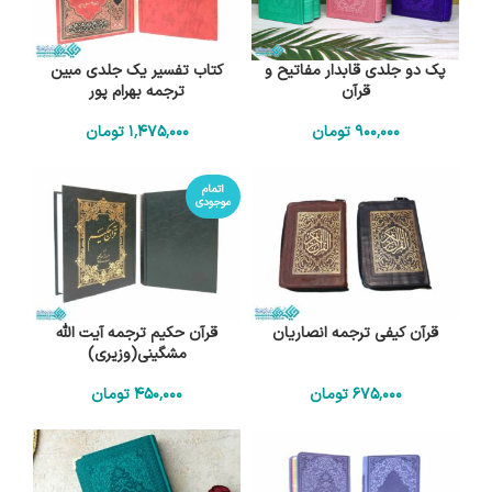
پک دو جلدی قابدار مفاتیح و
کتاب تفسیر یک جلدی مبین
قرآن
ترجمه بهرام پور
900٬000
تومان
1٬475٬000
تومان
اتمام
موجودی
قرآن کیفی ترجمه انصاریان
قرآن حکیم ترجمه آیت الله
مشگینی(وزیری)
675٬000
تومان
450٬000
تومان