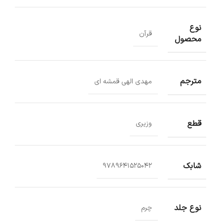
نوع
قرآن
محصول
مترجم
مهدی الهی قمشه ای
قطع
وزیری
شابک
9789641525042
نوع جلد
چرم