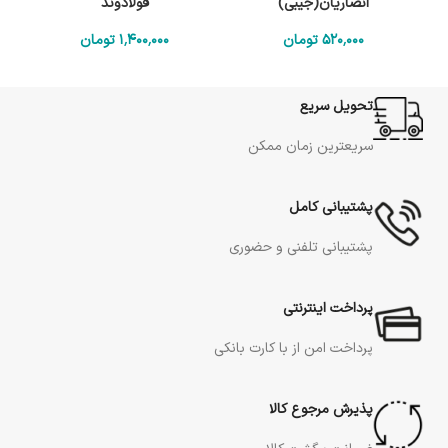
انصاریان(جیبی)
فولادوند
520٬000
تومان
1٬400٬000
تومان
تحویل سریع
سریعترین زمان ممکن
پشتیبانی کامل
پشتیبانی تلفنی و حضوری
پرداخت اینترنتی
پرداخت امن از با کارت بانکی
پذیرش مرجوع کالا