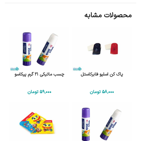
محصولات مشابه
پاک کن اسلیو فابرکاستل
چسب ماتیکی 21 گرم پیکاسو
58٬000
تومان
59٬000
تومان