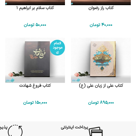
کتاب راز رضوان
کتاب سلام بر ابراهیم 1
40٬000
تومان
50٬000
تومان
اتمام
موجود
ی
کتاب علی از زبان علی (ع)
کتاب فروغ شهادت
895٬000
تومان
150٬000
تومان
پرداخت اینترنتی
پذیر