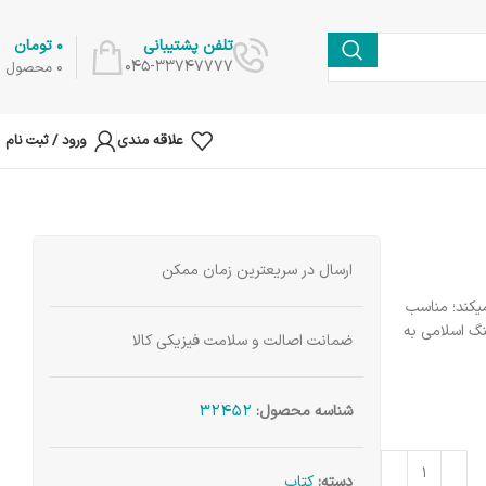
0
تومان
تلفن پشتیبانی
045-33747777
0
محصول
علاقه مندی
ورود / ثبت نام
ارسال در سریعترین زمان ممکن
یکند؛ مناسب
نگ اسلامی به
ضمانت اصالت و سلامت فیزیکی کالا
32452
شناسه محصول:
دسته:
کتاب