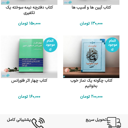
کتاب آیین ها و آسیب ها
کتاب دفترچه نیمه سوخته یک
تکفیری
130٬000
تومان
150٬000
تومان
اتمام
اتمام
موجود
موجود
ی
ی
کتاب چگونه یک نماز خوب
کتاب چهار اثر فلورانس
بخوانیم
200٬000
تومان
160٬000
تومان
تحویل سریع
پشتیبانی کامل