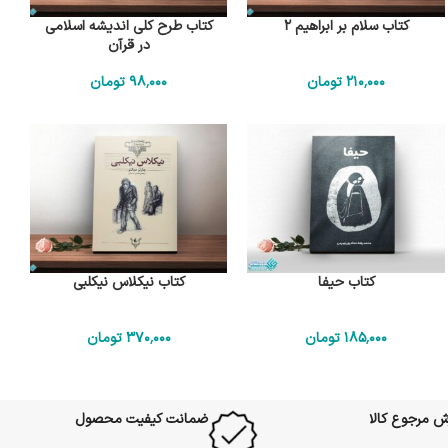
کتاب سلام بر ابراهیم 2
کتاب طرح کلی اندیشه اسلامی
در قرآن
210٬000
تومان
98٬000
تومان
کتاب حیفا
کتاب نیکلاس نیکلبی
185٬000
تومان
370٬000
تومان
ش مرجوع کالا
ضمانت کیفیت محصول