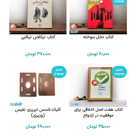
موجودی
کتاب نخل سوخته
کتاب نیکلاس نیکلبی
60٬000
تومان
370٬000
تومان
اتمام
اتمام
موجودی
موجودی
کتاب هفت اصل اخلاقی برای
کلیات شمس تبریزی نفیس
موفقیت در ازدواج
(وزیری)
35٬000
تومان
280٬000
تومان