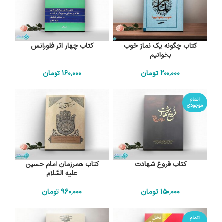
کتاب چگونه یک نماز خوب
کتاب چهار اثر فلورانس
بخوانیم
200٬000
تومان
160٬000
تومان
اتمام
موجودی
کتاب فروغ شهادت
کتاب همرزمان امام حسین
علیه السَّلام
150٬000
تومان
960٬000
تومان
اتمام