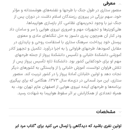
معرفی
منصور ستاری در طول جنگ با طرحها و نقشه‌های هوشمندانه و مؤثر
خود، سهم بزرگی در پیروزی رزمندگان اسلام داشت. در دوران پس از
جنگ نیز با وجود تحریمهای نظامی، کار بازسازی هواپیماها،
هلی‌کوپترها و تجهیزات مهم و ضروری نیروی هوایی را سر و سامان داد
ودر کنار آن هم‌چون پدری دلسوز به حل تنگناهای مادی و معنوی
پرسنل خود پرداخت. سرهنگ ستاری با استقامت روحی و پایداری در
مقابل کمبودها، طرحهای فراوانی را به اجرا درآورد. تکمیل و تجهیز کادر
آموزشی دانشکدة خلبانی و تأسیس دانشکدة پرواز از جمله طرحهای
مهم او برای خودکفایی کشور بود. دانشکدة تازه تأسیس پرواز پس از
تلاش فراوان توانست، آموزش خلبانی را از وابستگی به کشورهای دیگر
نجات دهد و اولین خلبانان آمادة پرواز را در کشور تربیت کند. منصور
ستاری، این مرد آسمانی در دی‌ماه سال ۱۳۷۳، هنگامی که برای پیگیری
برنامه‌ها و طرحهای آینده نیروی هوایی از اصفهان عازم تهران بود، به
همراه تعدادی از همکارانش بر اثر سقوط هواپیما به شهادت رسید.
مشخصات
اولین نفری باشید که دیدگاهی را ارسال می کنید برای “کتاب مرد ابر