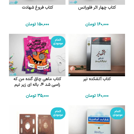
کتاب چهار اثر فلورانس
کتاب فروغ شهادت
160٬000
تومان
150٬000
تومان
اتمام
موجودی
کتاب آتشکده نیر
کتاب ماهی چاق گنده من که
زامبی شد 4، باله ای زیر نیم
باله است
160٬000
تومان
35٬000
تومان
اتمام
اتمام
موجودی
موجودی