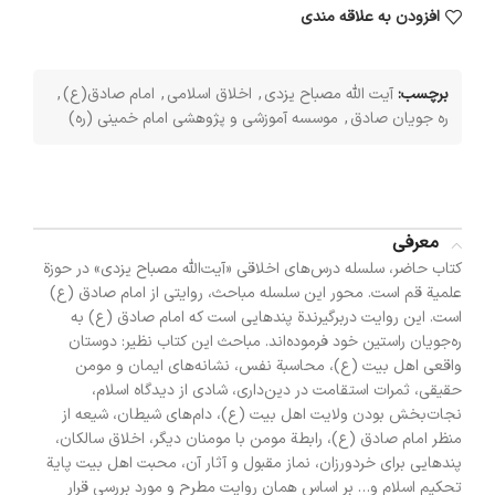
افزودن به علاقه مندی
برچسب:
آیت الله مصباح یزدی
,
اخلاق اسلامی
,
امام صادق(ع)
,
ره جویان صادق
,
موسسه آموزشی و پژوهشی امام خمینی (ره)
معرفی
کتاب حاضر، سلسله درس‌های اخلاقی «آیت‌الله مصباح یزدی» در حوزة
علمیة قم است. محور این سلسله مباحث، روایتی از امام صادق (ع)
است. این روایت دربرگیرندة پندهایی است که امام صادق (ع) به
ره‌جویان راستین خود فرموده‌اند. مباحث این کتاب نظیر: دوستان
واقعی اهل بیت (ع)، محاسبة نفس، نشانه‌های ایمان و مومن
حقیقی، ثمرات استقامت در دین‌داری، شادی از دیدگاه اسلام،
نجات‌بخش بودن ولایت اهل بیت (ع)، دام‌های شیطان، شیعه از
منظر امام صادق (ع)، رابطة مومن با مومنان دیگر، اخلاق سالکان،
پندهایی برای خردورزان، نماز مقبول و آثار آن، محبت اهل بیت پایة
تحکیم اسلام و… بر اساس همان روایت مطرح و مورد بررسی قرار